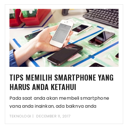
TIPS MEMILIH SMARTPHONE YANG
HARUS ANDA KETAHUI
Pada saat anda akan membeli smartphone
yang anda inginkan, ada baiknya anda
mengethaui tentang berbagai
TEKNOLOGI
DECEMBER 11, 2017