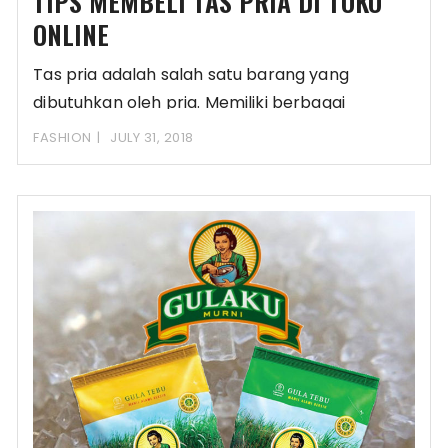
TIPS MEMBELI TAS PRIA DI TOKO
ONLINE
Tas pria adalah salah satu barang yang
dibutuhkan oleh pria. Memiliki berbagai
keguanaan. Tergantung dengan
FASHION
JULY 31, 2018