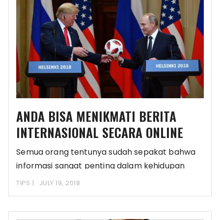
ANDA BISA MENIKMATI BERITA
INTERNASIONAL SECARA ONLINE
Semua orang tentunya sudah sepakat bahwa
informasi sangat penting dalam kehidupan
manusia dimana pun tidak
TIPS
JULY 19, 2018