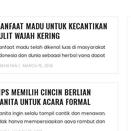
ANFAAT MADU UNTUK KECANTIKAN
ULIT WAJAH KERING
nfaat madu telah dikenal luas di masyarakat
donesia dan dunia sebagai herbal yang dapat
enangani
SEHATAN
MARCH 15, 2019
IPS MEMILIH CINCIN BERLIAN
ANITA UNTUK ACARA FORMAL
nita ingin selalu tampil cantik dan menawan.
idak hanya mempersiapkan gaya rambut dan
sana saja,