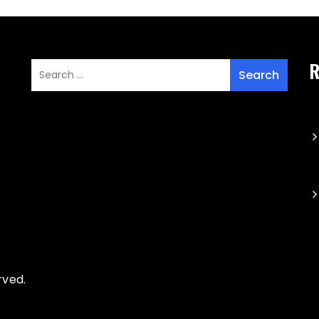
R
rved.