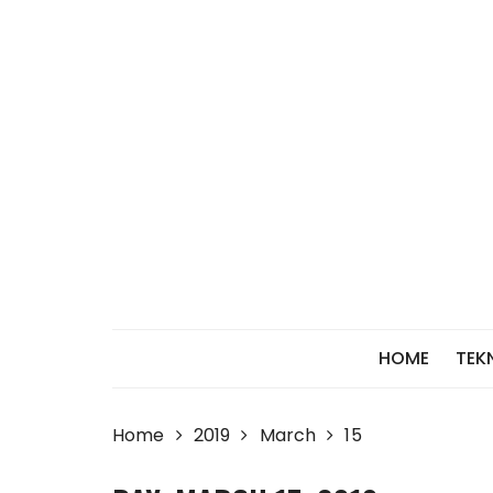
Skip
to
content
HOME
TEK
Home
2019
March
15