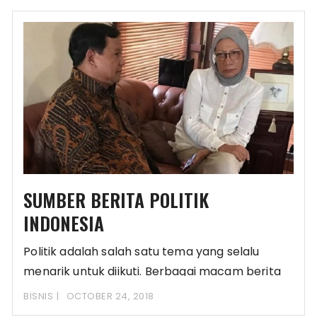
SUMBER BERITA POLITIK
INDONESIA
Politik adalah salah satu tema yang selalu
menarik untuk diikuti. Berbagai macam berita
dan peristiwa
BISNIS
OCTOBER 24, 2018