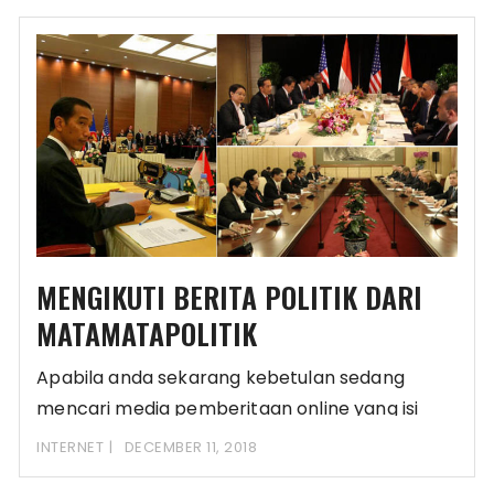
MENGIKUTI BERITA POLITIK DARI
MATAMATAPOLITIK
Apabila anda sekarang kebetulan sedang
mencari media pemberitaan online yang isi
beritanya selalu terupdate dan
INTERNET
DECEMBER 11, 2018