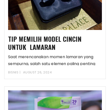
TIP MEMILIH MODEL CINCIN
UNTUK LAMARAN
Saat merencanakan momen lamaran yang
sempurna, salah satu elemen paling penting
yang harus diperhatikan adalah
BISNIS
AUGUST 26, 2024