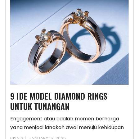
9 IDE MODEL DIAMOND RINGS
UNTUK TUNANGAN
Engagement atau adalah momen berharga
yang menjadi langkah awal menuju kehidupan
bersama pasangan. Untuk memperingati
BISNIS
JANUARY 16, 2025