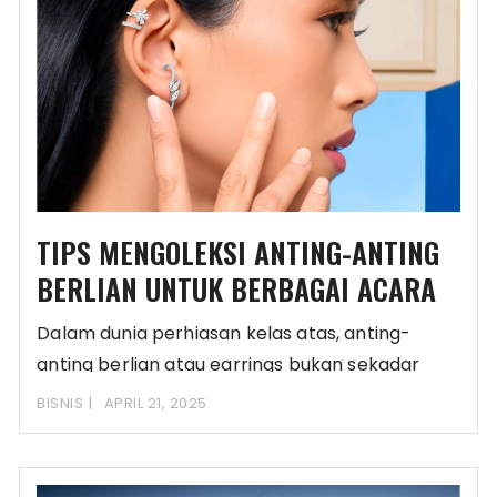
TIPS MENGOLEKSI ANTING-ANTING
BERLIAN UNTUK BERBAGAI ACARA
Dalam dunia perhiasan kelas atas, anting-
anting berlian atau earrings bukan sekadar
perhiasan semata. Anting-anting berlian
BISNIS
APRIL 21, 2025