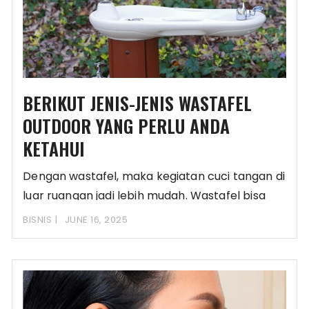
BERIKUT JENIS-JENIS WASTAFEL
OUTDOOR YANG PERLU ANDA
KETAHUI
Dengan wastafel, maka kegiatan cuci tangan di
luar ruangan jadi lebih mudah. Wastafel bisa
diletakkan
BISNIS
JUNE 16, 2025