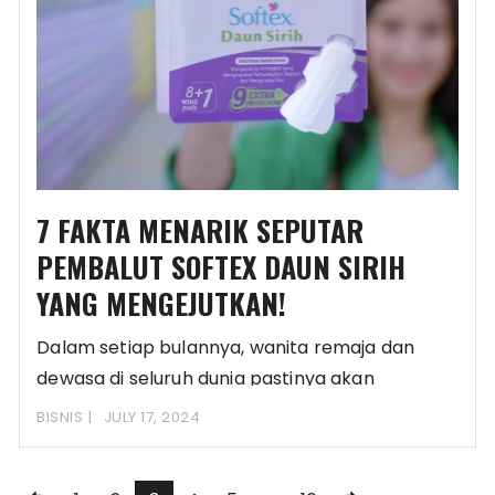
7 FAKTA MENARIK SEPUTAR
PEMBALUT SOFTEX DAUN SIRIH
YANG MENGEJUTKAN!
Dalam setiap bulannya, wanita remaja dan
dewasa di seluruh dunia pastinya akan
mengalami fase menstruasi.
BISNIS
JULY 17, 2024