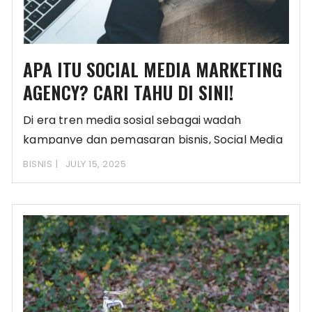
APA ITU SOCIAL MEDIA MARKETING
AGENCY? CARI TAHU DI SINI!
Di era tren media sosial sebagai wadah
kampanye dan pemasaran bisnis, Social Media
Marketing Agency
BISNIS
JULY 15, 2025