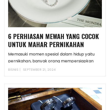
6 PERHIASAN MEWAH YANG COCOK
UNTUK MAHAR PERNIKAHAN
Memasuki momen spesial dalam hidup yaitu
pernikahan, banyak orang mempersiapkan
hal-hal penting. Salah satu yang
BISNIS
SEPTEMBER 21, 2024