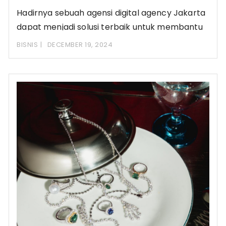
Hadirnya sebuah agensi digital agency Jakarta
dapat menjadi solusi terbaik untuk membantu
bisnis mencapai target
BISNIS
DECEMBER 19, 2024