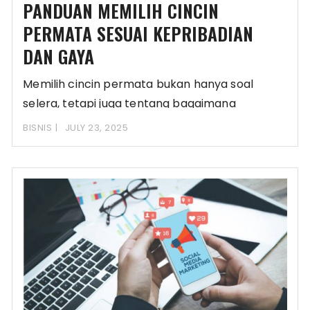
PANDUAN MEMILIH CINCIN
PERMATA SESUAI KEPRIBADIAN
DAN GAYA
Memilih cincin permata bukan hanya soal
selera, tetapi juga tentang bagaimana
perhiasan tersebut mencerminkan kepribadian
BISNIS
JULY 23, 2025