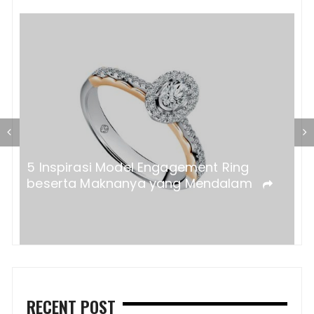
P
K
a?
5 Inspirasi Model Engagement Ring
beserta Maknanya yang Mendalam
RECENT POST