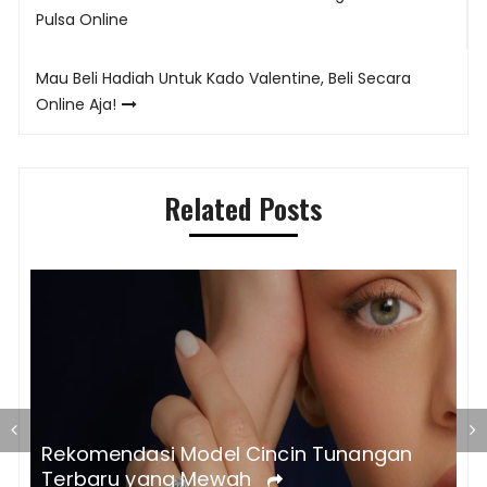
navigation
Pulsa Online
Mau Beli Hadiah Untuk Kado Valentine, Beli Secara
Online Aja!
Related Posts
Tips Menata Dapur Mewah Luxury Kicten
agar Tampak Elegan
R