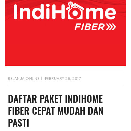
BELANJA ONLINE
FEBRUARY 25, 2017
DAFTAR PAKET INDIHOME
FIBER CEPAT MUDAH DAN
PASTI