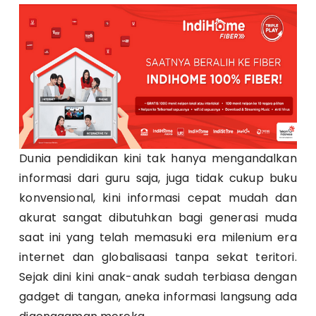
Dunia pendidikan kini tak hanya mengandalkan
informasi dari guru saja, juga tidak cukup buku
konvensional, kini informasi cepat mudah dan
akurat sangat dibutuhkan bagi generasi muda
saat ini yang telah memasuki era milenium era
internet dan globalisaasi tanpa sekat teritori.
Sejak dini kini anak-anak sudah terbiasa dengan
gadget di tangan, aneka informasi langsung ada