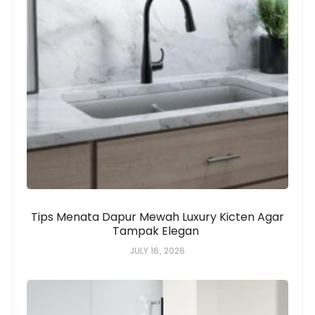
Tips Menata Dapur Mewah Luxury Kicten Agar
Tampak Elegan
JULY 16, 2026