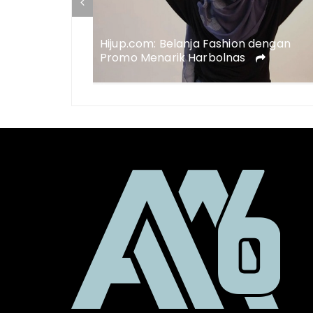
Hijup.com: Belanja Fashion dengan
ent Harbolnas
Promo Menarik Harbolnas