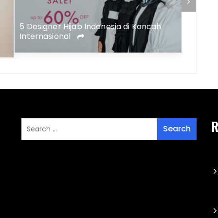
Beli Pa
Mudah D
5 Designer Hijab Indonesia di Kancah
Internasional
R