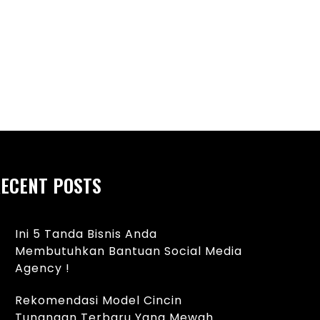
ket Internet Yang Murah Dan
Beli Paket Internet
i Blanja.com
Gunung
ECENT POSTS
Ini 5 Tanda Bisnis Anda
Membutuhkan Bantuan Social Media
Agency !
Rekomendasi Model Cincin
Tunangan Terbaru Yang Mewah