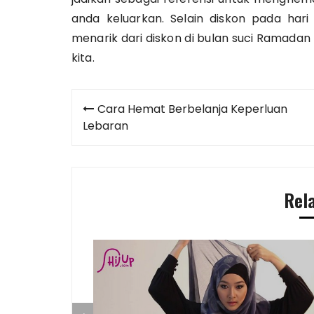
anda keluarkan. Selain diskon pada ha
menarik dari diskon di bulan suci Ramadan
kita.
Post
Cara Hemat Berbelanja Keperluan
navigation
Lebaran
Rel