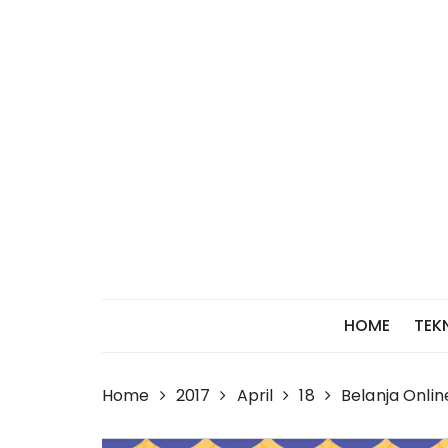
Skip
to
content
HOME
TEK
Home
2017
April
18
Belanja Onlin