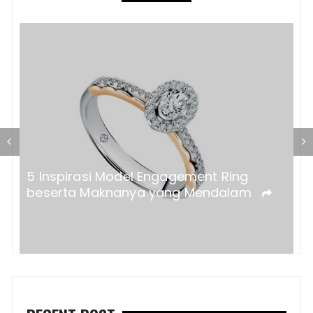
P
K
a?
5 Inspirasi Model Engagement Ring
beserta Maknanya yang Mendalam