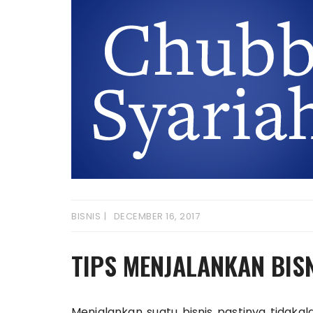
BISNIS
DECEMBER 16, 2017
TIPS MENJALANKAN BISN
Menjalankan suatu bisnis pastinya tidaka