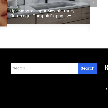
Tips Menata Dapur Mewah Luxury
Kicten agar Tampak Elegan
Rekome
Memper
R