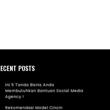
ndasi Shower Dinding Untuk
Kelebihan Wedding R
cantik Kamar Mandi
18 Karat Berstandar
ECENT POSTS
Ini 5 Tanda Bisnis Anda
Membutuhkan Bantuan Social Media
Agency !
Rekomendasi Model Cincin