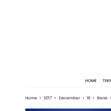
Skip
to
content
HOME
TEK
Home
2017
December
16
Bisnis