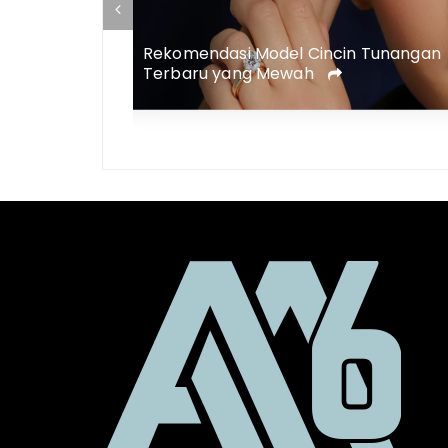
 Membutuhkan
Rekomendasi Model Cincin Tunangan
ency !
Terbaru yang Mewah