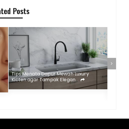
ated Posts
Tips Menata Dapur Mewah Luxury
Kicten agar Tampak Elegan
Rekome
Memper