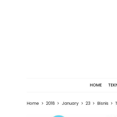
Skip
to
content
HOME
TEK
Home
2018
January
23
Bisnis