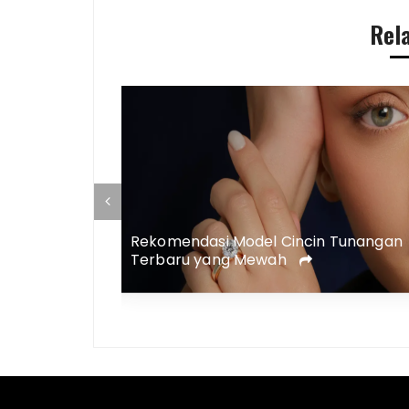
Rel
 Membutuhkan
Rekomendasi Model Cincin Tunangan
ency !
Terbaru yang Mewah