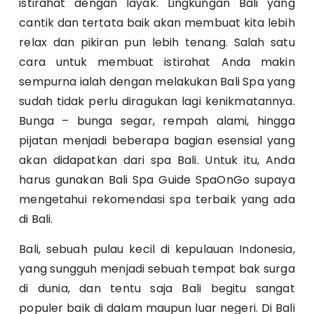
istirahat dengan layak. Lingkungan Bali yang
cantik dan tertata baik akan membuat kita lebih
relax dan pikiran pun lebih tenang. Salah satu
cara untuk membuat istirahat Anda makin
sempurna ialah dengan melakukan Bali Spa yang
sudah tidak perlu diragukan lagi kenikmatannya.
Bunga – bunga segar, rempah alami, hingga
pijatan menjadi beberapa bagian esensial yang
akan didapatkan dari spa Bali. Untuk itu, Anda
harus gunakan Bali Spa Guide SpaOnGo supaya
mengetahui rekomendasi spa terbaik yang ada
di Bali.
Bali, sebuah pulau kecil di kepulauan Indonesia,
yang sungguh menjadi sebuah tempat bak surga
di dunia, dan tentu saja Bali begitu sangat
populer baik di dalam maupun luar negeri. Di Bali