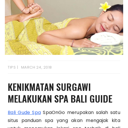
TIPS
MARCH 24, 2018
KENIKMATAN SURGAWI
MELAKUKAN SPA BALI GUIDE
Bali Gude Spa
SpaOnGo merupakan salah satu
situs panduan spa yang akan mengajak kita