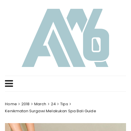
Skip
to
content
Home
2018
March
24
Tips
Kenikmatan Surgawi Melakukan Spa Bali Guide