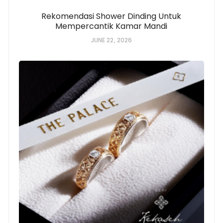
Rekomendasi Shower Dinding Untuk
Mempercantik Kamar Mandi
JUNE 22, 2026