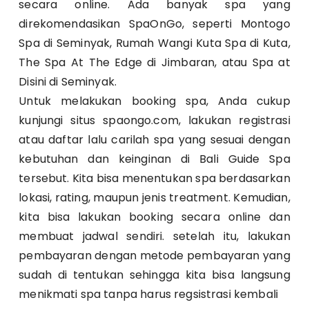
secara online. Ada banyak spa yang
direkomendasikan SpaOnGo, seperti Montogo
Spa di Seminyak, Rumah Wangi Kuta Spa di Kuta,
The Spa At The Edge di Jimbaran, atau Spa at
Disini di Seminyak.
Untuk melakukan booking spa, Anda cukup
kunjungi situs spaongo.com, lakukan registrasi
atau daftar lalu carilah spa yang sesuai dengan
kebutuhan dan keinginan di Bali Guide Spa
tersebut. Kita bisa menentukan spa berdasarkan
lokasi, rating, maupun jenis treatment. Kemudian,
kita bisa lakukan booking secara online dan
membuat jadwal sendiri. setelah itu, lakukan
pembayaran dengan metode pembayaran yang
sudah di tentukan sehingga kita bisa langsung
menikmati spa tanpa harus regsistrasi kembali