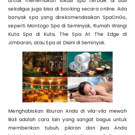
untuk menemukan lokasi spa terbaik di bali
sekaligus juga bisa di booking secara online. Ada
banyak spa yang direkomendasikan SpaOnGo,
seperti Montogo Spa di Seminyak, Rumah Wangi
Kuta Spa di Kuta, The Spa At The Edge di
Jimbaran, atau Spa at Disini di Seminyak.
Menghabiskan liburan Anda di vila-vila mewah
Bali adalah cara lain yang sangat bagus untuk
memberikan tubuh, pikiran dan jiwa Anda