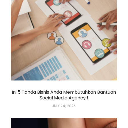
Ini 5 Tanda Bisnis Anda Membutuhkan Bantuan
Social Media Agency !
JULY 24, 2026