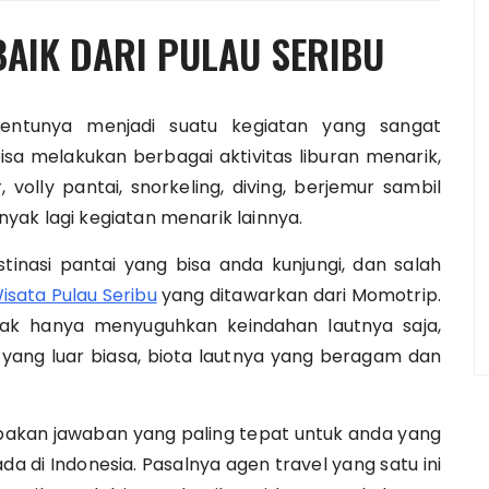
AIK DARI PULAU SERIBU
 tentunya menjadi suatu kegiatan yang sangat
sa melakukan berbagai aktivitas liburan menarik,
 volly pantai, snorkeling, diving, berjemur sambil
yak lagi kegiatan menarik lainnya.
stinasi pantai yang bisa anda kunjungi, dan salah
isata Pulau Seribu
yang ditawarkan dari Momotrip.
tak hanya menyuguhkan keindahan lautnya saja,
yang luar biasa, biota lautnya yang beragam dan
pakan jawaban yang paling tepat untuk anda yang
a di Indonesia. Pasalnya agen travel yang satu ini