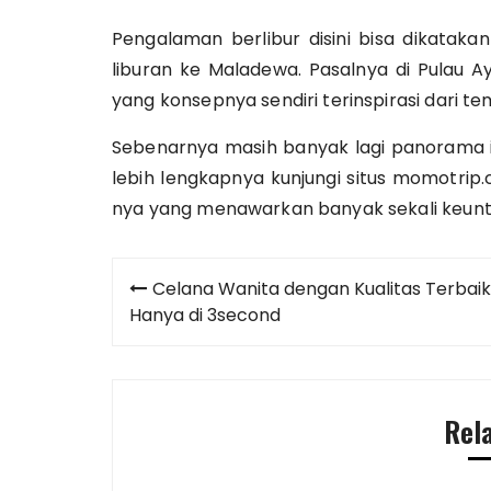
Pengalaman berlibur disini bisa dikataka
liburan ke Maladewa. Pasalnya di Pulau Ay
yang konsepnya sendiri terinspirasi dari t
Sebenarnya masih banyak lagi panorama in
lebih lengkapnya kunjungi situs momotrip.
nya yang menawarkan banyak sekali keuntu
Post
Celana Wanita dengan Kualitas Terbaik
navigation
Hanya di 3second
Rel