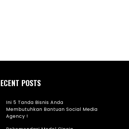
Ini 5 Tanda Bisnis 
Bantuan Social Medi
an Wedding Rings Material Emas
t Berstandar SNI
ECENT POSTS
Ini 5 Tanda Bisnis Anda
Membutuhkan Bantuan Social Media
Agency !