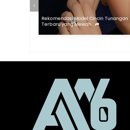
Tips Menata Dapur Mewah Luxury
in Tunangan
Kicten agar Tampak Elegan