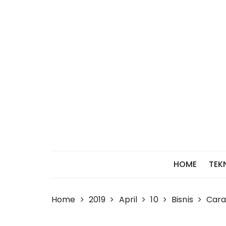
Skip
to
content
HOME
TEK
Home
2019
April
10
Bisnis
Cara