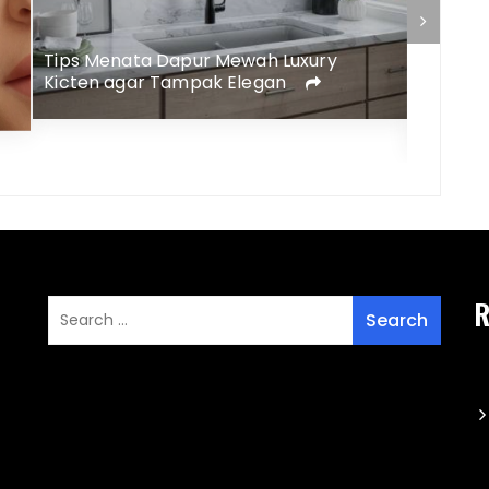
Rekomendasi Shower Dinding Untuk
Kelebih
Mempercantik Kamar Mandi
18 Kara
R