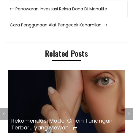
Post
Penawaran Investasi Reksa Dana Di Manulife
navigation
Cara Penggunaan Alat Pengecek Kehamilan
Related Posts
T
Rekomendasi Model Cincin Tunangan
a
Terbaru yang Mewah