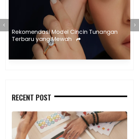
T
Rekomendasi Model Cincin Tunangan
a
Terbaru yang Mewah
RECENT POST