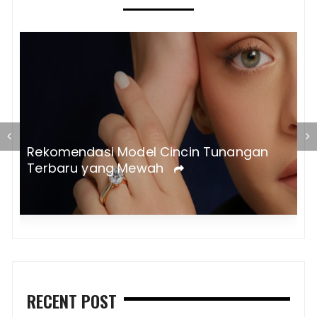
T
Rekomendasi Model Cincin Tunangan
a
Terbaru yang Mewah
RECENT POST