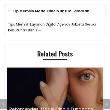
Post
Tip Memilih Model Cincin untuk Lamaran
navigation
Tips Memilih Layanan Digital Agency Jakarta Sesuai
Kebutuhan Bisnis
Related Posts
T
Rekomendasi Model Cincin Tunangan