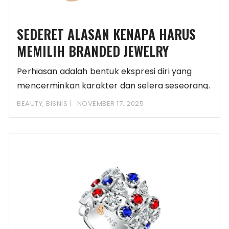
SEDERET ALASAN KENAPA HARUS
MEMILIH BRANDED JEWELRY
Perhiasan adalah bentuk ekspresi diri yang
mencerminkan karakter dan selera seseorang.
Dalam dunia mode modern,
BEAUTY
,
BISNIS
NOVEMBER 17, 2025