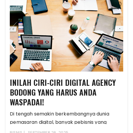
INILAH CIRI-CIRI DIGITAL AGENCY
BODONG YANG HARUS ANDA
WASPADAI!
Di tengah semakin berkembangnya dunia
pemasaran digital, banyak pebisnis yang
menjadikan digital agency sebagai partner
BISNIS
SEPTEMBER 26, 2025