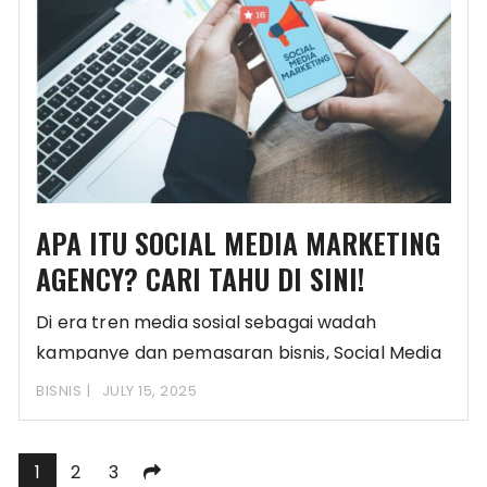
APA ITU SOCIAL MEDIA MARKETING
AGENCY? CARI TAHU DI SINI!
Di era tren media sosial sebagai wadah
kampanye dan pemasaran bisnis, Social Media
Marketing Agency
BISNIS
JULY 15, 2025
Posts
1
2
3