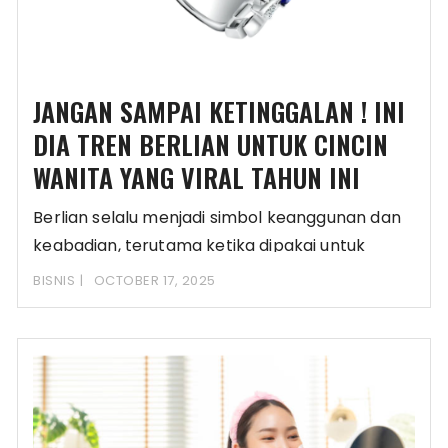
JANGAN SAMPAI KETINGGALAN ! INI
DIA TREN BERLIAN UNTUK CINCIN
WANITA YANG VIRAL TAHUN INI
Berlian selalu menjadi simbol keanggunan dan
keabadian, terutama ketika dipakai untuk
menghiasi sebuah cincin wanita.
BISNIS
OCTOBER 17, 2025