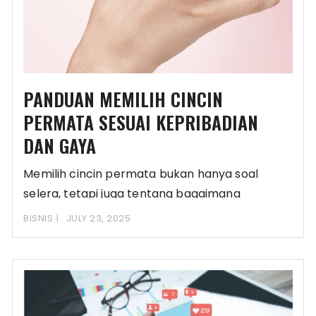
PANDUAN MEMILIH CINCIN
PERMATA SESUAI KEPRIBADIAN
DAN GAYA
Memilih cincin permata bukan hanya soal
selera, tetapi juga tentang bagaimana
perhiasan tersebut mencerminkan kepribadian
BISNIS
JULY 23, 2025