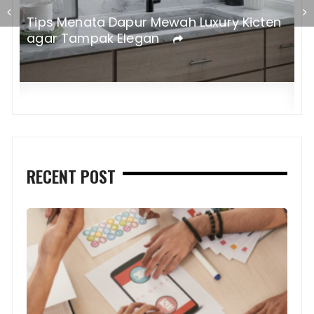
Tips Menata Dapur Mewah Luxury Kicten
agar Tampak Elegan
R
M
RECENT POST