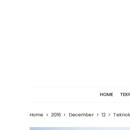
Skip
to
content
HOME
TEK
Home
2016
December
12
Teknol