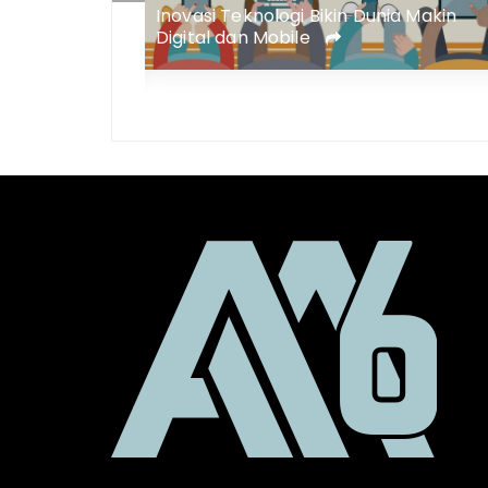
Inovasi Teknologi Bikin Dunia Makin
ualitas di
Digital dan Mobile