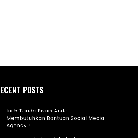
 Smartphone Murah Spek Dewa
Perkembangan Bidan
Bidang Bisnis
ECENT POSTS
Ini 5 Tanda Bisnis Anda
Membutuhkan Bantuan Social Media
Agency !