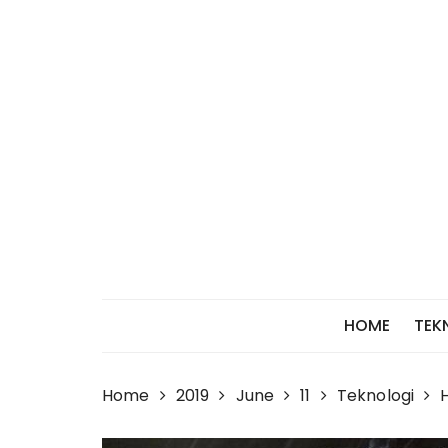
Skip
to
content
HOME
TEK
Home
2019
June
11
Teknologi