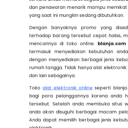
dan penawaran menarik mampu memikat ba
yang saat ini mungkin sedang dibutuhkan.
Dengan banyaknya promo yang dised
terhadap barang tersebut cepat habis, m
mencarinya di toko online.
b
lanja.com
termasuk menyediakan kebutuhan anda.
dengan menyediakan berbagai jenis kebu
rumah tangga. Tidak hanya alat elektroni
dan lain sebagainya.
Toko
alat elektronik online
seperti blan
bagi para pelanggannya karena anda h
tersebut. Setelah anda membuka situs we
anda akan disuguhi berbagai macam pelay
Anda dapat memilih berbagai jenis kebut
elektronik.