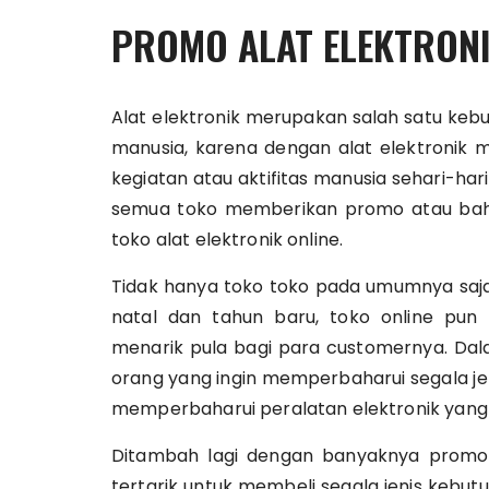
PROMO ALAT ELEKTRONI
Alat elektronik merupakan salah satu kebu
manusia, karena dengan alat elektronik
kegiatan atau aktifitas manusia sehari-ha
semua toko memberikan promo atau bahka
toko
alat elektronik online
.
Tidak hanya toko toko pada umumnya sa
natal dan tahun baru, toko online pu
menarik pula bagi para customernya. Dala
orang yang ingin memperbaharui segala je
memperbaharui peralatan elektronik yang
Ditambah lagi dengan banyaknya promo
tertarik untuk membeli segala jenis kebut