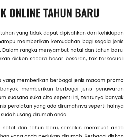
K ONLINE TAHUN BARU
tuhan yang tidak dapat dipisahkan dari kehidupan
 mampu memberikan kemudahan bagi segala jenis
ri. Dalam rangka menyambut natal dan tahun baru,
n diskon secara besar besaran, tak terkecuali
ja yang memberikan berbagai jenis macam promo
n banyak memberikan berbagai jenis penawaran
m suasana suka cita seperti ini, tentunya banyak
nis peralatan yang ada dirumahnya seperti halnya
 sudah usang dirumah anda.
 natal dan tahun baru, semakin membuat anda
uhan yang anda perlukan dirumah. Berbagai diskon