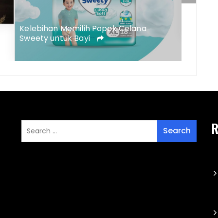
5 Peny
Kulit B
Tepat
Kelebihan Memilih Popok Celana
Sweety untuk Bayi
R