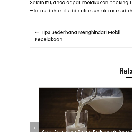
Selain itu, anda dapat melakukan booking 
– kemudahan itu diberikan untuk memud
Post
Tips Sederhana Menghindari Mobil
navigation
Kecelakaan
Rel
Susu Apa yang Paling Baik untuk Anak