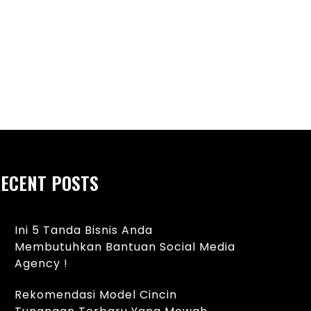
ebab Umum Bintik Merah pada
Manfaat Sarapan Se
ayi dan Tips Perawatan yang
dan Pikiran yang Leb
ECENT POSTS
Ini 5 Tanda Bisnis Anda
Membutuhkan Bantuan Social Media
Agency !
Rekomendasi Model Cincin