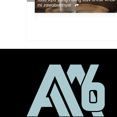
aik untuk Diet
Ini Jawabannya!