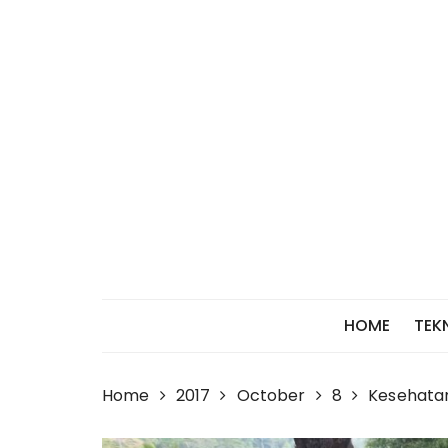
Skip
to
content
HOME
TEK
Home
2017
October
8
Kesehata