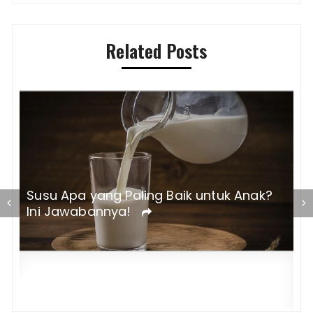
Related Posts
Susu Apa yang Paling Baik untuk Anak?
Ini Jawabannya!
K
u