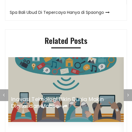
Spa Bali Ubud Di Tepercaya Hanya di Spaongo
Related Posts
Inovasi Teknologi Bikin Dunia Makin
Digital dan Mobile
S
P