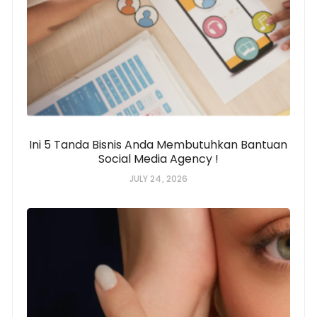
Ini 5 Tanda Bisnis Anda Membutuhkan Bantuan
Social Media Agency !
JULY 24, 2026