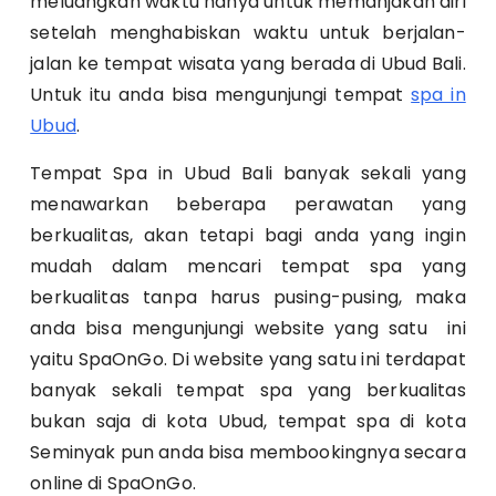
meluangkan waktu hanya untuk memanjakan diri
setelah menghabiskan waktu untuk berjalan-
jalan ke tempat wisata yang berada di Ubud Bali.
Untuk itu anda bisa mengunjungi tempat
spa in
Ubud
.
Tempat
Spa in Ubud
Bali banyak sekali yang
menawarkan beberapa perawatan yang
berkualitas, akan tetapi bagi anda yang ingin
mudah dalam mencari tempat spa yang
berkualitas tanpa harus pusing-pusing, maka
anda bisa mengunjungi website yang satu ini
yaitu SpaOnGo. Di website yang satu ini terdapat
banyak sekali tempat spa yang berkualitas
bukan saja di kota Ubud, tempat spa di kota
Seminyak pun anda bisa membookingnya secara
online di SpaOnGo.