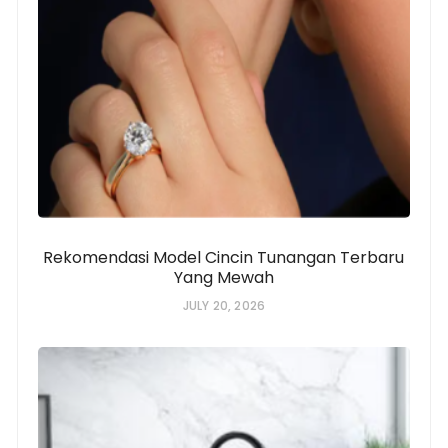
Rekomendasi Model Cincin Tunangan Terbaru
Yang Mewah
JULY 20, 2026