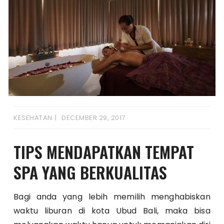
KESEHATAN
DECEMBER 29, 2017
TIPS MENDAPATKAN TEMPAT
SPA YANG BERKUALITAS
Bagi anda yang lebih memilih menghabiskan
waktu liburan di kota Ubud Bali, maka bisa