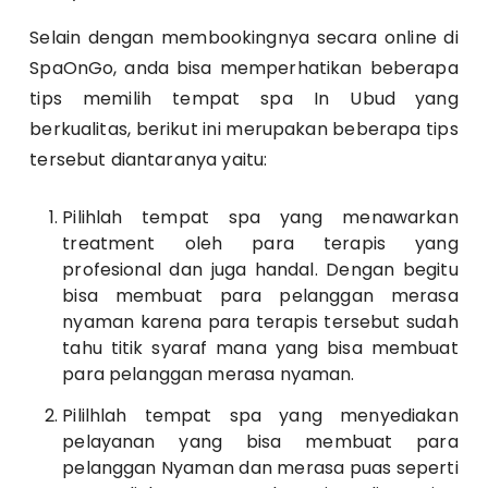
Selain dengan membookingnya secara online di
SpaOnGo, anda bisa memperhatikan beberapa
tips memilih tempat
spa In Ubud
yang
berkualitas, berikut ini merupakan beberapa tips
tersebut diantaranya yaitu:
Pilihlah tempat spa yang menawarkan
treatment oleh para terapis yang
profesional dan juga handal. Dengan begitu
bisa membuat para pelanggan merasa
nyaman karena para terapis tersebut sudah
tahu titik syaraf mana yang bisa membuat
para pelanggan merasa nyaman.
Pililhlah tempat spa yang menyediakan
pelayanan yang bisa membuat para
pelanggan Nyaman dan merasa puas seperti