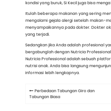
kondisi yang buruk, Si Kecil juga bisa menga
Itulah beberapa makanan yang sering menjad
mengalami gejala alergi setelah makan-ma
menyampaikannya pada dokter. Dokter aka
yang terjadi.
Sedangkan jika Anda adalah profesional yang 
bergabunglah dengan Nutricia Professiona
Nutricia Professional adalah sebuah platfo
nutrisi anak. Anda bisa langsung mengunju
informasi lebih lengkapnya.
Post
Perbedaan Tabungan Giro dan
navigation
Tabungan Biasa