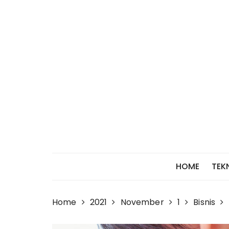
Skip
to
content
HOME
TEK
Home
2021
November
1
Bisnis