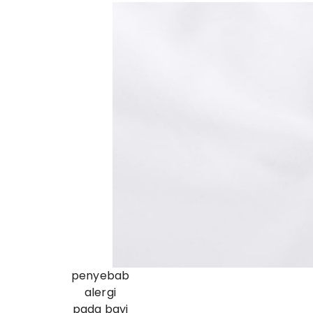
penyebab
alergi
pada bayi