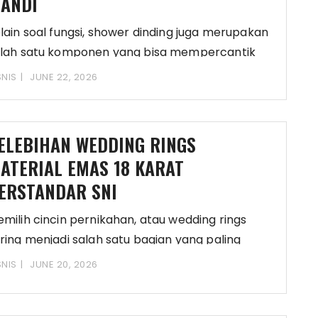
ANDI
lain soal fungsi, shower dinding juga merupakan
lah satu komponen yang bisa mempercantik
ekaligus menambah
SNIS
JUNE 22, 2026
ELEBIHAN WEDDING RINGS
ATERIAL EMAS 18 KARAT
ERSTANDAR SNI
milih cincin pernikahan, atau wedding rings
ring menjadi salah satu bagian yang paling
enyenangkan sekaligus
SNIS
JUNE 20, 2026