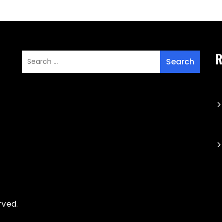
R
rved.