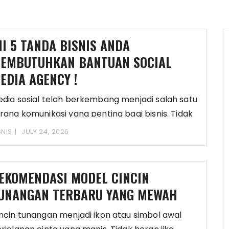
NI 5 TANDA BISNIS ANDA
EMBUTUHKAN BANTUAN SOCIAL
EDIA AGENCY !
dia sosial telah berkembang menjadi salah satu
rana komunikasi yang penting bagi bisnis. Tidak
anya
SNIS
JULY 24, 2026
EKOMENDASI MODEL CINCIN
UNANGAN TERBARU YANG MEWAH
ncin tunangan menjadi ikon atau simbol awal