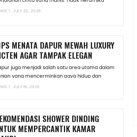
rjalanan cinta yang manis. Tidak heran jika
ncarian
SNIS
JULY 20, 2026
IPS MENATA DAPUR MEWAH LUXURY
ICTEN AGAR TAMPAK ELEGAN
pur juga menjadi salah satu area utama dalam
nian yang mencerminkan gaya hidup dan
rakter
SNIS
JULY 16, 2026
EKOMENDASI SHOWER DINDING
NTUK MEMPERCANTIK KAMAR