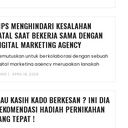
IPS MENGHINDARI KESALAHAN
ATAL SAAT BEKERJA SAMA DENGAN
IGITAL MARKETING AGENCY
mutuskan untuk berkolaborasi dengan sebuah
gital marketing agency merupakan langkah
sar yang diambil oleh banyak
SNIS
APRIL 18, 2026
AU KASIH KADO BERKESAN ? INI DIA
EKOMENDASI HADIAH PERNIKAHAN
ANG TEPAT !