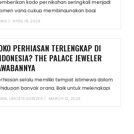
mberikan kado pernikahan seringkali menjadi
omen yang cukup membingungkan bagi
eberapa pasangan. Terkadang anda pun
SNIS
APRIL 18, 2026
OKO PERHIASAN TERLENGKAP DI
NDONESIA? THE PALACE JEWELER
AWABANNYA
rhiasan selalu memiliki tempat istimewa dalam
hidupan banyak orang. Baik untuk melengkapi
enampilan, merayakan momen
SNIS
,
UNCATEGORIZED
MARCH 12, 2026