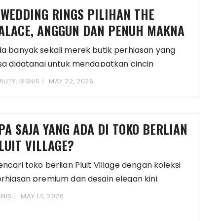
 WEDDING RINGS PILIHAN THE
ALACE, ANGGUN DAN PENUH MAKNA
a banyak sekali merek butik perhiasan yang
sa didatangi untuk mendapatkan cincin
rnikahan. Meski demikian,
AUTY
,
BISNIS
MAY 22, 2026
PA SAJA YANG ADA DI TOKO BERLIAN
LUIT VILLAGE?
ncari toko berlian Pluit Village dengan koleksi
rhiasan premium dan desain elegan kini
emakin mudah
SNIS
MAY 14, 2026