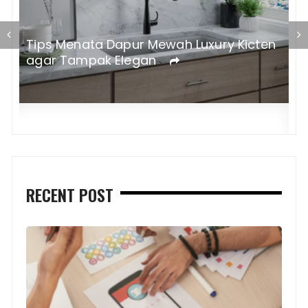
Tips Menata Dapur Mewah Luxury Kicten
agar Tampak Elegan
K
1
RECENT POST