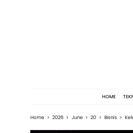
Skip
to
content
HOME
TEK
Home
2026
June
20
Bisnis
Kel