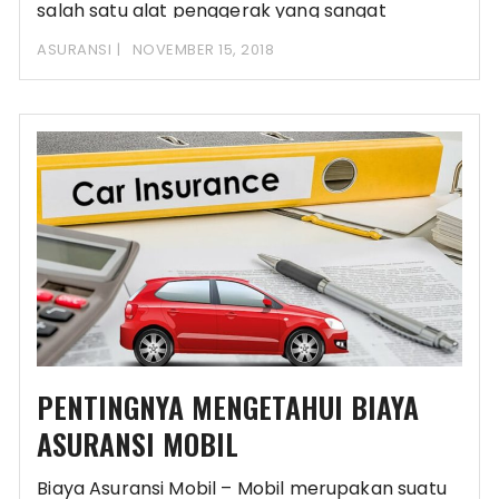
salah satu alat penggerak yang sangat
berguna sekali
ASURANSI
NOVEMBER 15, 2018
PENTINGNYA MENGETAHUI BIAYA
ASURANSI MOBIL
Biaya Asuransi Mobil – Mobil merupakan suatu