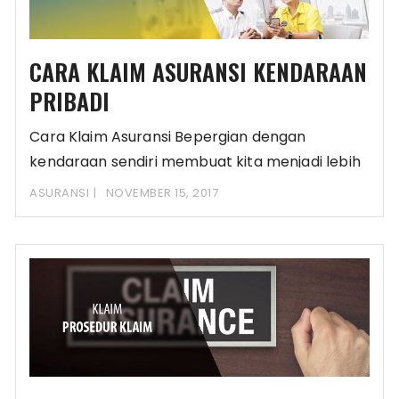
CARA KLAIM ASURANSI KENDARAAN
PRIBADI
Cara Klaim Asuransi Bepergian dengan
kendaraan sendiri membuat kita menjadi lebih
cepat dan juga mudah
ASURANSI
NOVEMBER 15, 2017