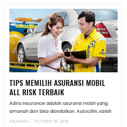
TIPS MEMILIH ASURANSI MOBIL
ALL RISK TERBAIK
Adira Insurance adalah asuransi mobil yang
amanah dan bisa diandalkan. Autocillin, salah
satu produknya, adalah
ASURANSI
OCTOBER 30, 2019