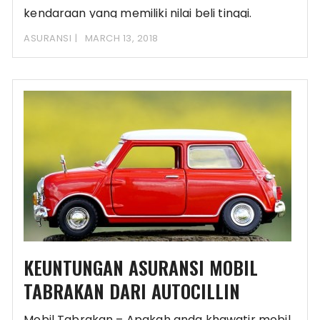
kendaraan yang memiliki nilai beli tinggi.
Dengan demikian,
ASURANSI
MARCH 13, 2018
KEUNTUNGAN ASURANSI MOBIL
TABRAKAN DARI AUTOCILLIN
Mobil Tabrakan – Apakah anda khawatir mobil