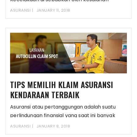
mereka sendiri, faktor
ASURANSI
JANUARY 11, 2018
TIPS MEMILIH KLAIM ASURANSI
KENDARAAN TERBAIK
Asuransi atau pertanggungan adalah suatu
perlindungan finansial yang saat ini banyak
digunakan oleh kebanyakan pemilik
ASURANSI
JANUARY 8, 2018