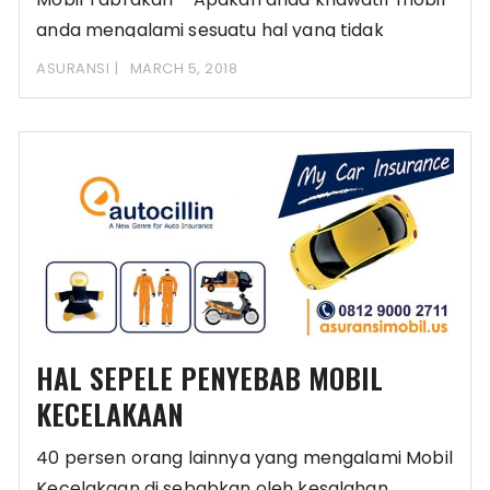
anda mengalami sesuatu hal yang tidak
diinginkan seperti
ASURANSI
MARCH 5, 2018
HAL SEPELE PENYEBAB MOBIL
KECELAKAAN
40 persen orang lainnya yang mengalami Mobil
Kecelakaan di sebabkan oleh kesalahan