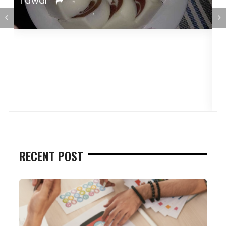
Tawar
P
RECENT POST