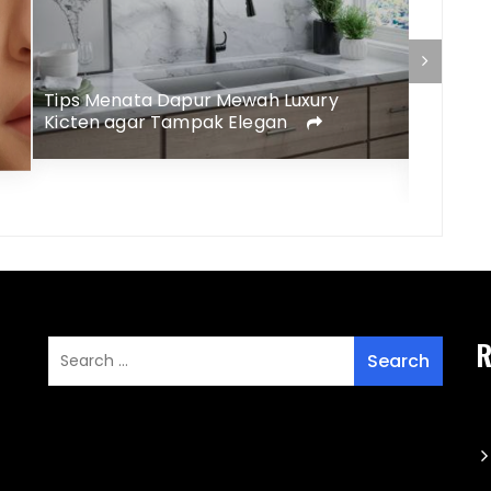
Tips Menata Dapur Mewah Luxury
Kicten agar Tampak Elegan
Rekome
Memper
R