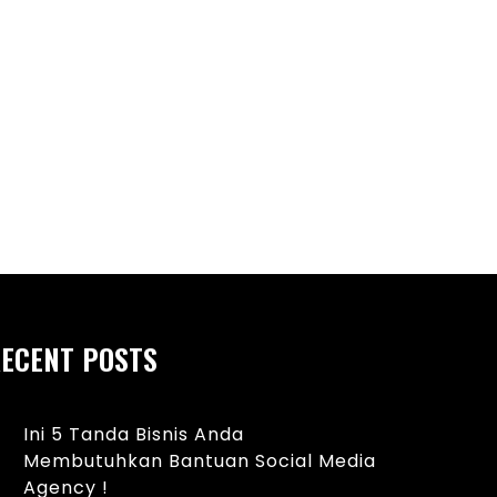
ndasi Shower Dinding Untuk
Kelebihan Wedding R
cantik Kamar Mandi
18 Karat Berstandar
ECENT POSTS
Ini 5 Tanda Bisnis Anda
Membutuhkan Bantuan Social Media
Agency !