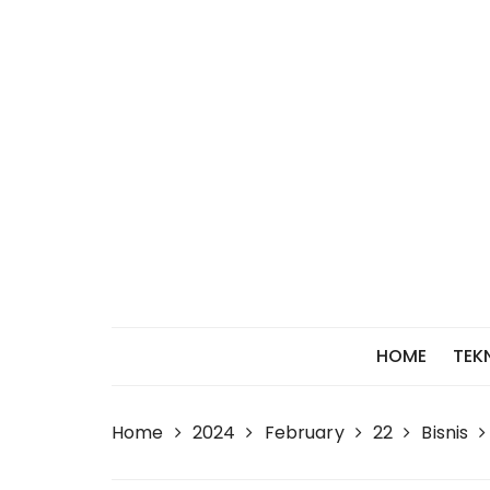
Skip
to
content
HOME
TEK
Home
2024
February
22
Bisnis