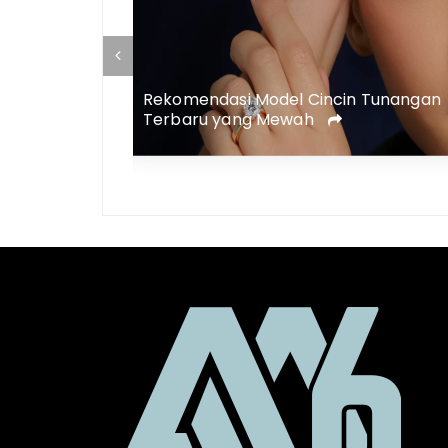
 Membutuhkan
Rekomendasi Model Cincin Tunangan
ency !
Terbaru yang Mewah