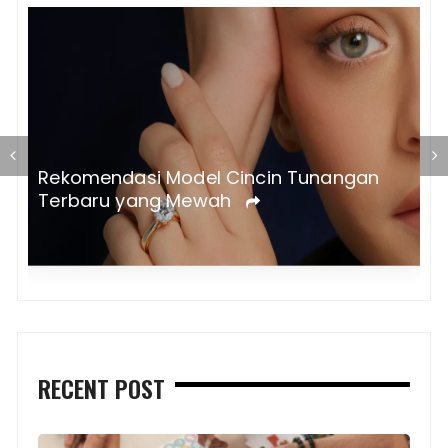
T
Rekomendasi Model Cincin Tunangan
a
Terbaru yang Mewah
RECENT POST