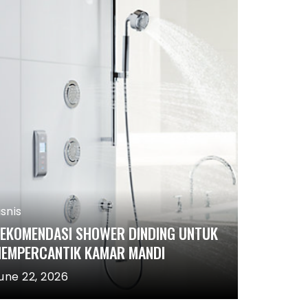
Bisnis
INI 5 TA
isnis
EKOMENDASI SHOWER DINDING UNTUK
MEMBUTU
EMPERCANTIK KAMAR MANDI
AGENCY !
une 22, 2026
July 24, 