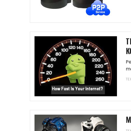
T
K
Pe
me
me
TE
M
TE