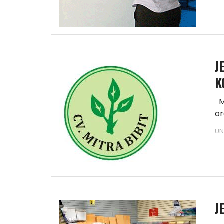
J
K
Me
or
b
UN
J