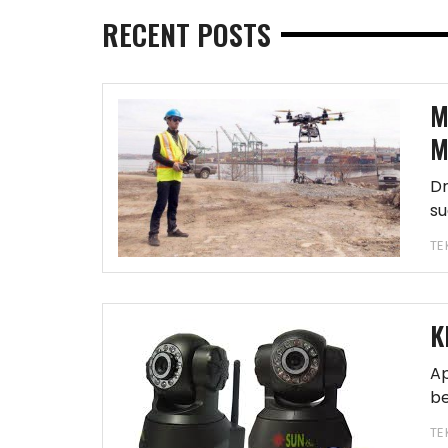
RECENT POSTS
M
M
Dr
su
D
TE
K
Ap
b
pe
TE