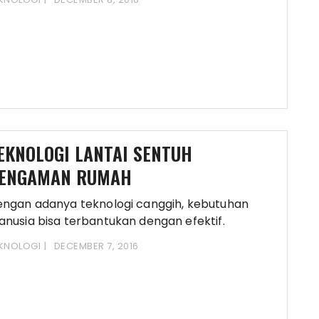
EKNOLOGI LANTAI SENTUH
ENGAMAN RUMAH
ngan adanya teknologi canggih, kebutuhan
nusia bisa terbantukan dengan efektif.
gitupun ketakautan dan kekhawatiran yang
KNOLOGI
DECEMBER 7, 2016