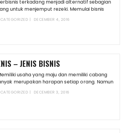
rbisnis terkadang menjadi alternatif sebagian
ang untuk menjemput rezeki. Memulai bisnis
daklah semudah membalikkan
CATEGORIZED
DECEMBER 4, 2016
ENIS – JENIS BISNIS
miliki usaha yang maju dan memiliki cabang
nyak merupakan harapan setiap orang. Namun
erkadang
CATEGORIZED
DECEMBER 3, 2016