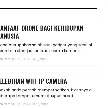
ANFAAT DRONE BAGI KEHIDUPAN
ANUSIA
one merupakan salah satu gadget yang saat ini
dah bisa diperjual belikan secara komersil.
rone
KNOLOGI
DECEMBER 11, 2016
ELEBIHAN WIFI IP CAMERA
akah anda pernah memperhatikan, biasanya di
eberapa tempat umum ataupun pusat
rbelanjaan anda kerap melihat
KNOLOGI
DECEMBER 10, 2016