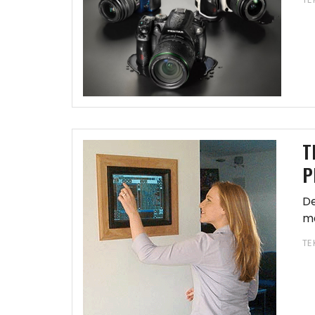
T
P
De
ma
Be
TE