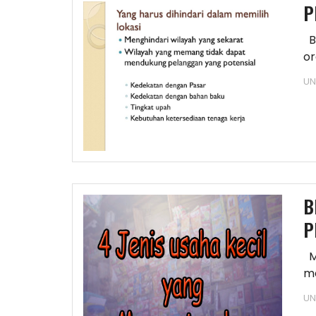
P
B
or
di
UN
B
P
Me
m
ci
UN