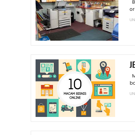
Be
or
ti
UN
J
Me
ba
t
UN