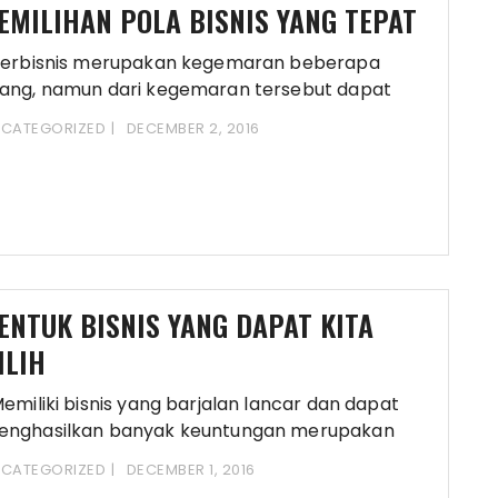
EMILIHAN POLA BISNIS YANG TEPAT
erbisnis merupakan kegemaran beberapa
ang, namun dari kegemaran tersebut dapat
peroleh keuntungan lain. Yaitu
CATEGORIZED
DECEMBER 2, 2016
ENTUK BISNIS YANG DAPAT KITA
ILIH
miliki bisnis yang barjalan lancar dan dapat
enghasilkan banyak keuntungan merupakan
ta – cita
CATEGORIZED
DECEMBER 1, 2016