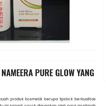
K NAMEERA PURE GLOW YANG
buah produk kosmetik berupa lipstick berkualitas
tu ini sangat cocok digunakan oleh para muslimah