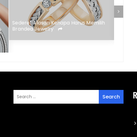
Sederet Alasan Kenapa Harus Memilih
Cara T
Branded Jewelry
n
R