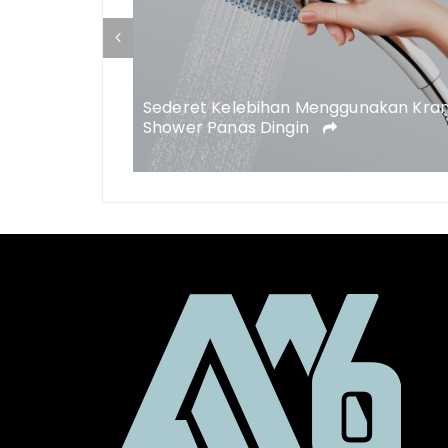
he Palace,
na
Sederet Kelebihan Menggunakan Kra
Shower Panas Dingin