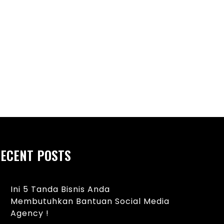
Tampil Percaya Diri
Rambut Pria Terkin
epat Menggunakan BB Cushion
ECENT POSTS
Ini 5 Tanda Bisnis Anda
Membutuhkan Bantuan Social Media
Agency !