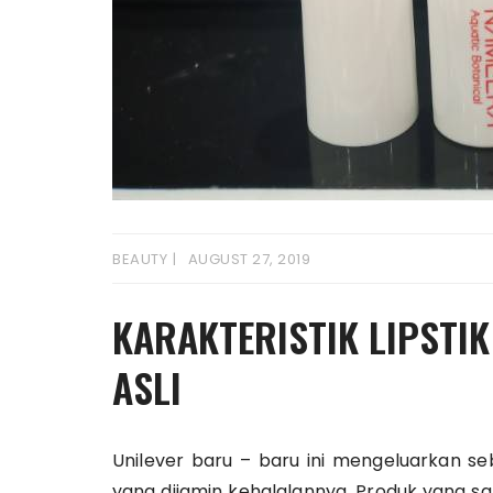
BEAUTY
AUGUST 27, 2019
KARAKTERISTIK LIPSTI
ASLI
Unilever baru – baru ini mengeluarkan se
yang dijamin kehalalannya. Produk yang sa