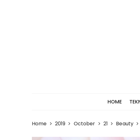
Skip
to
content
HOME
TEK
Home
2019
October
21
Beauty