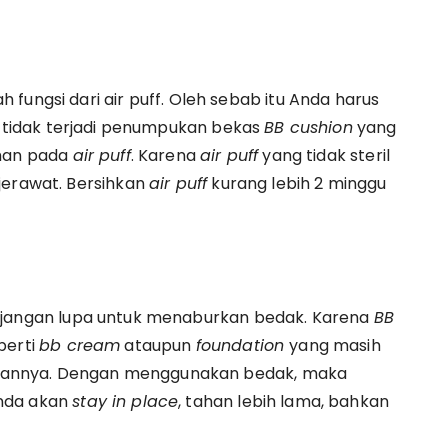
fungsi dari air puff. Oleh sebab itu Anda harus
r tidak terjadi penumpukan bekas
BB cushion
yang
uman pada
air puff
. Karena
air puff
yang tidak steril
jerawat. Bersihkan
air puff
kurang lebih 2 minggu
, jangan lupa untuk menaburkan bedak. Karena
BB
perti
bb cream
ataupun
foundation
yang masih
iannya. Dengan menggunakan bedak, maka
da akan
stay in place
, tahan lebih lama, bahkan