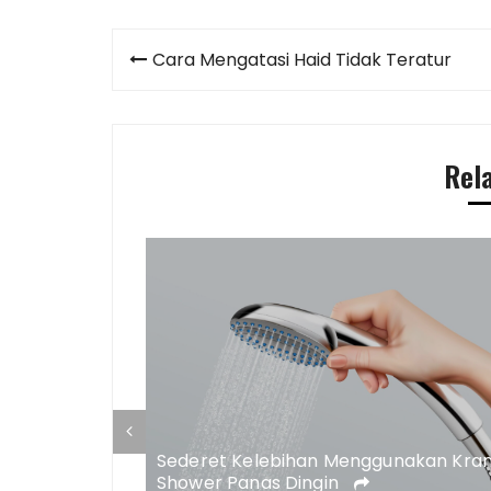
Post
Cara Mengatasi Haid Tidak Teratur
navigation
Rel
he Palace,
na
Sederet Kelebihan Menggunakan Kra
Shower Panas Dingin