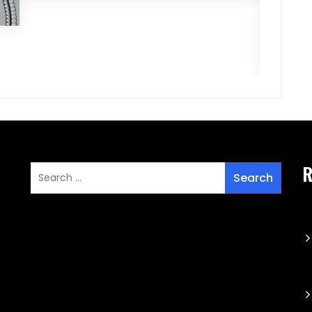
Karakte
Yang As
R