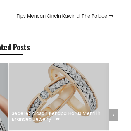
Tips Mencari Cincin Kawin di The Palace
ated Posts
Sederet Alasan Kenapa Harus Memilih
Branded Jewelry
n