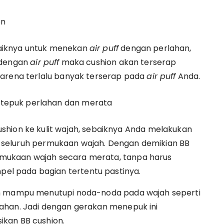
on
aiknya untuk menekan
air puff
dengan perlahan,
 dengan
air puff
maka cushion akan terserap
karena terlalu banyak terserap pada
air puff
Anda.
itepuk perlahan dan merata
shion ke kulit wajah, sebaiknya Anda melakukan
seluruh permukaan wajah. Dengan demikian BB
mukaan wajah secara merata, tanpa harus
l pada bagian tertentu pastinya.
ih mampu menutupi noda-noda pada wajah seperti
ahan. Jadi dengan gerakan menepuk ini
kan BB cushion.