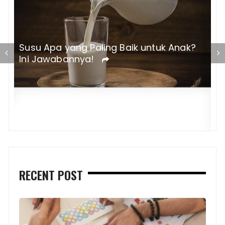
Susu Apa yang Paling Baik untuk Anak?
Ini Jawabannya!
K
u
RECENT POST