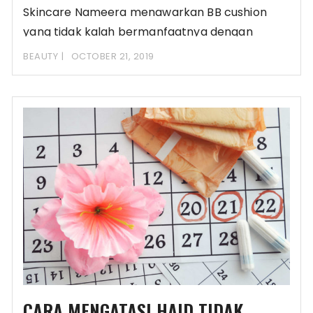
Skincare Nameera menawarkan BB cushion
yang tidak kalah bermanfaatnya dengan
rangkaian product Nameera lainnya. BB
BEAUTY
OCTOBER 21, 2019
CARA MENGATASI HAID TIDAK