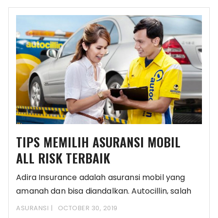
TIPS MEMILIH ASURANSI MOBIL
ALL RISK TERBAIK
Adira Insurance adalah asuransi mobil yang
amanah dan bisa diandalkan. Autocillin, salah
satu produknya, adalah
ASURANSI
OCTOBER 30, 2019