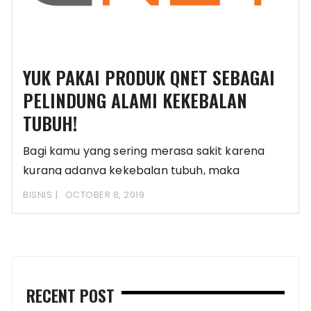
YUK PAKAI PRODUK QNET SEBAGAI
PELINDUNG ALAMI KEKEBALAN
TUBUH!
Bagi kamu yang sering merasa sakit karena
kurang adanya kekebalan tubuh, maka
segeralah obati. Carilah
BISNIS
OCTOBER 8, 2019
RECENT POST