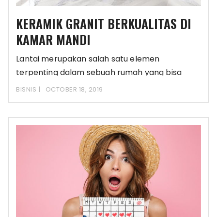
KERAMIK GRANIT BERKUALITAS DI
KAMAR MANDI
Lantai merupakan salah satu elemen
terpenting dalam sebuah rumah yang bisa
memberikan kenyamanan. Apalagi jika
BISNIS
OCTOBER 18, 2019