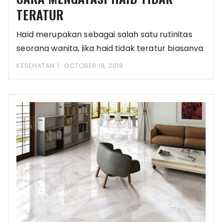
TERATUR
Haid merupakan sebagai salah satu rutinitas
seorang wanita, jika haid tidak teratur biasanya
wanita juga
KESEHATAN
OCTOBER 19, 2019