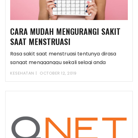
CARA MUDAH MENGURANGI SAKIT
SAAT MENSTRUASI
Rasa sakit saat menstruasi tentunya dirasa
sangat mengganggu sekali selagi anda
melakukan berbagai aktivitas sehari-hari.
KESEHATAN
OCTOBER 12, 2019