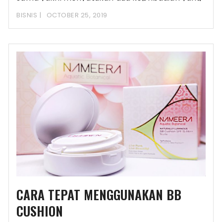
berbeda dari setiap
BISNIS
OCTOBER 25, 2019
CARA TEPAT MENGGUNAKAN BB
CUSHION