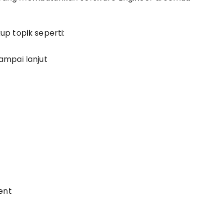
p topik seperti:
mpai lanjut
ent