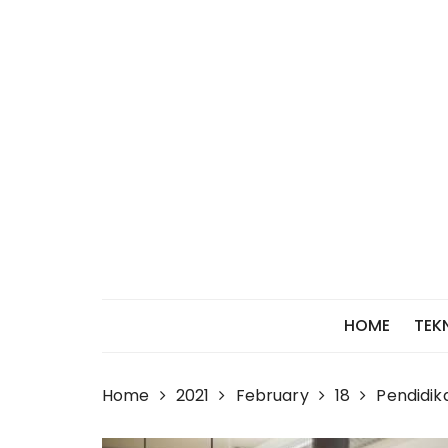
Skip
to
content
HOME
TEK
Home
2021
February
18
Pendidik