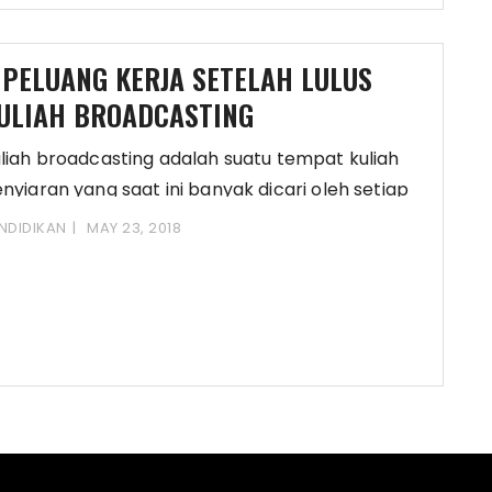
 PELUANG KERJA SETELAH LULUS
ULIAH BROADCASTING
liah broadcasting adalah suatu tempat kuliah
nyiaran yang saat ini banyak dicari oleh setiap
rang
NDIDIKAN
MAY 23, 2018