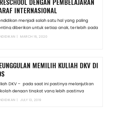
RESCHOOL DENGAN PEMBELAJARAN
ARAF INTERNASIONAL
ndidikan menjadi salah satu hal yang paling
nting diberikan untuk setiap anak, terlebih pada
nak
NDIDIKAN
MARCH 16, 2020
EUNGGULAN MEMILIH KULIAH DKV DI
DS
liah DKV – pada saat ini pastinya melanjutkan
kolah dengan tingkat yang lebih pastinya
stinya
NDIDIKAN
JULY 13, 2019