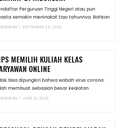
ndaftar Perguruan Tinggi Negeri atau pun
asta semakin meningkat tiap tahunnya. Bahkan
berapa program studi
NDIDIKAN
SEPTEMBER 22, 2020
IPS MEMILIH KULIAH KELAS
ARYAWAN ONLINE
dak bisa dipungkiri bahwa wabah virus corona
lah membuat sebagian besar kegiatan
syarakat menjadi lumpuh.
NDIDIKAN
JUNE 12, 2020