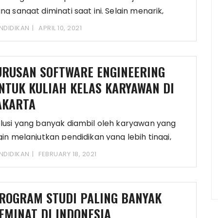
ng sangat diminati saat ini. Selain menarik,
lusan
NDIDIKAN
APRIL 10, 2021
URUSAN SOFTWARE ENGINEERING
NTUK KULIAH KELAS KARYAWAN DI
AKARTA
lusi yang banyak diambil oleh karyawan yang
gin melanjutkan pendidikan yang lebih tinggi,
itu dengan
NDIDIKAN
FEBRUARY 18, 2021
ROGRAM STUDI PALING BANYAK
EMINAT DI INDONESIA