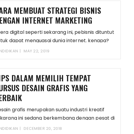
ARA MEMBUAT STRATEGI BISNIS
ENGAN INTERNET MARKETING
 era digital seperti sekarang ini, pebisnis dituntut
tuk dapat menguasai dunia internet. kenapa?
arena
NDIDIKAN
MAY 22, 2019
IPS DALAM MEMILIH TEMPAT
URSUS DESAIN GRAFIS YANG
ERBAIK
sain grafis merupakan suatu industri kreatif
karang ini sedang berkembang dengan pesat di
langan masyarakat.
NDIDIKAN
DECEMBER 20, 2018