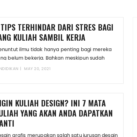
 TIPS TERHINDAR DARI STRES BAGI
ANG KULIAH SAMBIL KERJA
nuntut ilmu tidak hanya penting bagi mereka
ng belum bekerja. Bahkan meskipun sudah
kerja dan
NDIDIKAN
MAY 20, 2021
NGIN KULIAH DESIGN? INI 7 MATA
ULIAH YANG AKAN ANDA DAPATKAN
ANTI
sain grafis merupakan salah satu jurusan desain