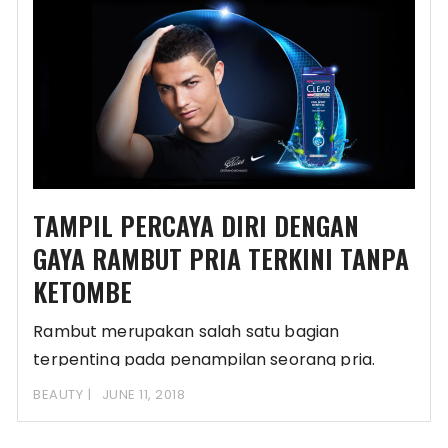
TAMPIL PERCAYA DIRI DENGAN
GAYA RAMBUT PRIA TERKINI TANPA
KETOMBE
Rambut merupakan salah satu bagian
terpenting pada penampilan seorang pria.
Gaya rambut yang digunakan oleh
BEAUTY
JUNE 11, 2018