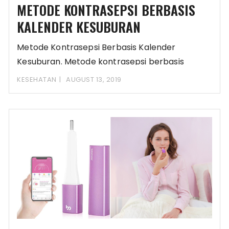
METODE KONTRASEPSI BERBASIS
KALENDER KESUBURAN
Metode Kontrasepsi Berbasis Kalender
Kesuburan. Metode kontrasepsi berbasis
kalender mencegah kehamilan dengan
KESEHATAN
AUGUST 13, 2019
memantau masa subur