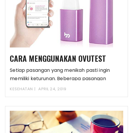
CARA MENGGUNAKAN OVUTEST
Setiap pasangan yang menikah pasti ingin
memiliki keturunan. Beberapa pasangan
menunggu datangnya si buah hati
KESEHATAN
APRIL 24, 2019