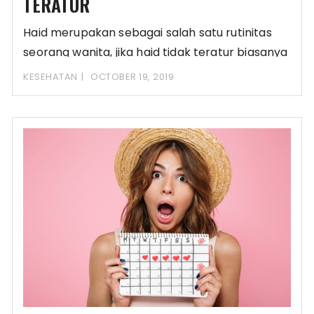
TERATUR
Haid merupakan sebagai salah satu rutinitas
seorang wanita, jika haid tidak teratur biasanya
wanita juga
KESEHATAN
OCTOBER 19, 2019