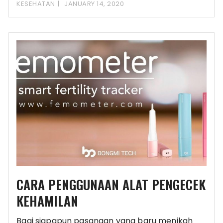
produk untuk memperoleh kehamilan dengan
KESEHATAN
JANUARY 14, 2020
CARA PENGGUNAAN ALAT PENGECEK
KEHAMILAN
Bagi siapapun pasangan yang baru menikah