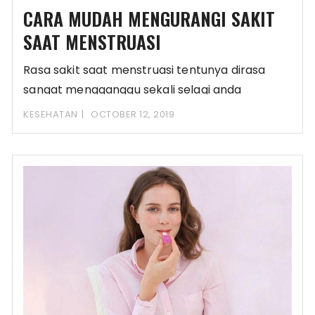
CARA MUDAH MENGURANGI SAKIT
SAAT MENSTRUASI
Rasa sakit saat menstruasi tentunya dirasa
sangat mengganggu sekali selagi anda
melakukan berbagai aktivitas sehari-hari.
KESEHATAN
OCTOBER 12, 2019