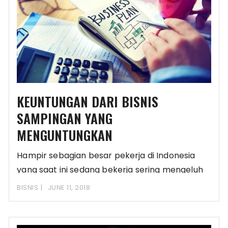
KEUNTUNGAN DARI BISNIS
SAMPINGAN YANG
MENGUNTUNGKAN
Hampir sebagian besar pekerja di Indonesia
yang saat ini sedang bekerja sering mengeluh
mengenai jumlah
BISNIS
JUNE 11, 2018