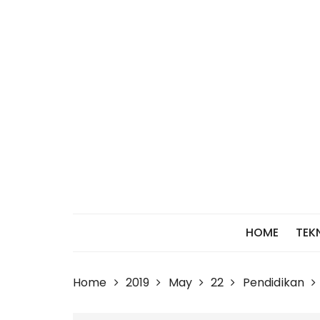
Skip
to
content
HOME
TEK
Home
2019
May
22
Pendidikan