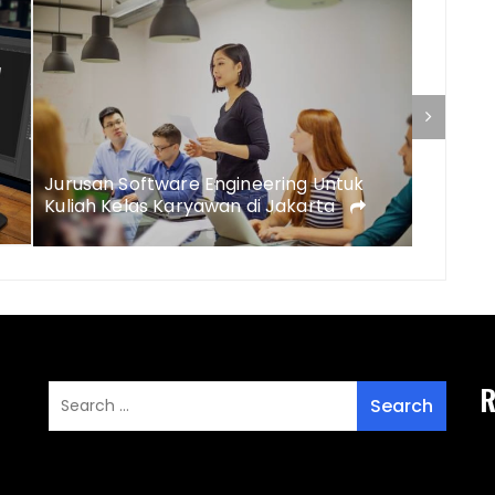
Program
Jurusan Software Engineering Untuk
Indone
Kuliah Kelas Karyawan di Jakarta
R