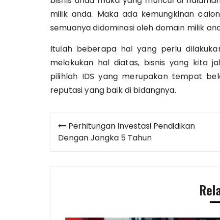
bisnis anda maka yang muncul di halama
milik anda. Maka ada kemungkinan calo
semuanya didominasi oleh domain milik anda
Itulah beberapa hal yang perlu dilakuk
melakukan hal diatas, bisnis yang kita 
pilihlah IDS yang merupakan tempat bela
reputasi yang baik di bidangnya.
Post
Perhitungan Investasi Pendidikan
navigation
Dengan Jangka 5 Tahun
Rel