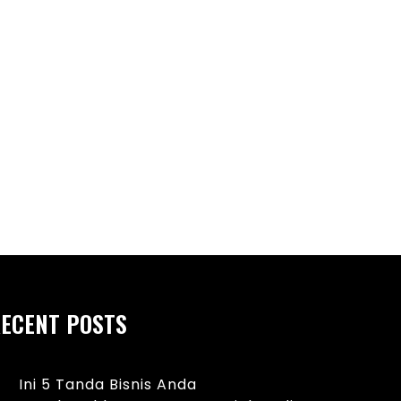
 Studi Paling Banyak Peminat di
Tips Memilih Kuliah 
sia
Online
ECENT POSTS
Ini 5 Tanda Bisnis Anda